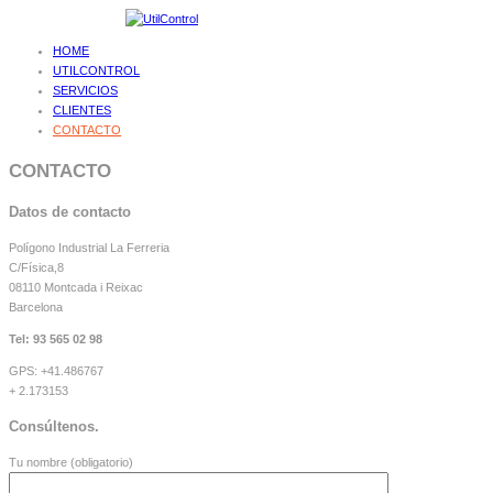
HOME
UTILCONTROL
SERVICIOS
CLIENTES
CONTACTO
CONTACTO
Datos de contacto
Polígono Industrial La Ferreria
C/Física,8
08110 Montcada i Reixac
Barcelona
Tel: 93 565 02 98
GPS: +41.486767
+ 2.173153
Consúltenos.
Tu nombre (obligatorio)